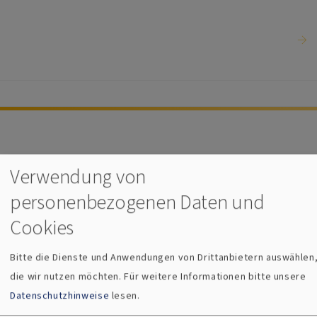
Rákóczi-Gottesdienst am 26.7.2026
Verwendung von
personenbezogenen Daten und
Cookies
mit Pfarrerin Jacqueline Barraud-Volk und KMD Jörg
Bitte die Dienste und Anwendungen von Drittanbietern auswählen
Wöltche
die wir nutzen möchten.
Für weitere Informationen bitte unsere
Datenschutzhinweise
lesen.