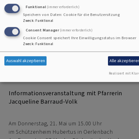
Funktional
(immer erforderlich)
Speichern von Daten: Cookie für die Benutzersitzung
Zweck
:
Funktional
Consent Manager
(immer erforderlich)
Cookie Consent speichert Ihre Einwilligungsstatus im Browser
Zweck
:
Funktional
Zur Zukunft der Friedenskirche
Auswahl akzeptieren
Alle akzeptiere
Realisiert mit Klar
Informationsveranstaltung mit Pfarrerin
Jacqueline Barraud-Volk
Am Donnerstag, 21. Mai um 15.00 Uhr
im Schützenheim Hubertus in Oerlenbach