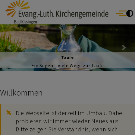
Evang.- Luth. Kirchengemeinde Bad Kissingen
Direkt zum Inhalt
Bad Bocklet | Bad Kissingen | Burkardroth | Euerdorf | Nüdlingen
Menü
Oberthulba | Oerlenbach
Previous
Nex
LichtForum - Haus der Evang. Ki
ufe
Willkommen
Die Webseite ist derzeit im Umbau. Dabei
probieren wir immer wieder Neues aus.
Bitte zeigen Sie Verständnis, wenn sich