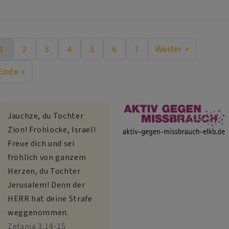
1
2
3
4
5
6
7
Weiter >
Aktuelle Seite
Seite
Seite
Seite
Seite
Seite
Seite
Nächste Seit
eitennummerierung
Ende »
Last page
Jauchze, du Tochter
Zion! Frohlocke, Israel!
Freue dich und sei
fröhlich von ganzem
Herzen, du Tochter
Jerusalem! Denn der
HERR hat deine Strafe
weggenommen.
Zefanja 3,14-15