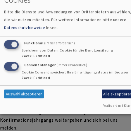
Wege, die wir gegangen sind, über Hürden, die wir mit
Gottes Hilfe überwunden haben und über manches
Bitte die Dienste und Anwendungen von Drittanbietern auswählen
Unerwartete, das unser Leben geprägt hat.
die wir nutzen möchten.
Für weitere Informationen bitte unsere
Datenschutzhinweise
lesen.
Auch wenn Sie in einer anderen Gemeinde konfirmiert
Funktional
(immer erforderlich)
wurden, sind Sie herzlich eingeladen, diesen besonderen
Speichern von Daten: Cookie für die Benutzersitzung
Tag mit uns zu feiern.
Zweck
:
Funktional
Consent Manager
(immer erforderlich)
Cookie Consent speichert Ihre Einwilligungsstatus im Browser
Zweck
:
Funktional
Wir geben den Termin bewusst frühzeitig bekannt, damit
Sie ihn sich bereits jetzt im Kalender vormerken können.
Auswahl akzeptieren
Alle akzeptiere
Unser Pfarramt bemüht sich, möglichst viele Jubilare
persönlich zu erreichen. Bitte helfen Sie uns dabei, indem
Realisiert mit Klar
Sie diese Einladung auch an andere Mitglieder Ihres
Konfirmationsjahrgangs weitergeben und sich bei uns
melden.