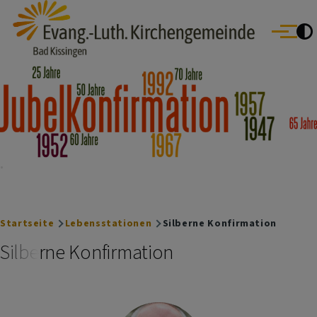
Evang.- Luth. Kirchengemeinde Bad Kissingen
Direkt zum Inhalt
Bad Bocklet | Bad Kissingen | Burkardroth | Euerdorf | Nüdlingen
Menü
Oberthulba | Oerlenbach
Breadcrumb
Startseite
Lebensstationen
Silberne Konfirmation
Silberne Konfirmation