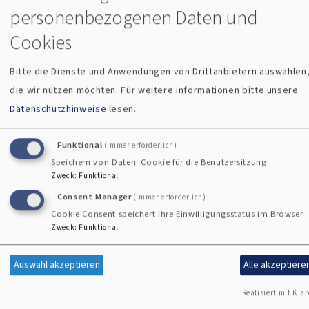
Gemeindebrief August -
Gemein
personenbezogenen Daten und
November 2026_1.pdf
Cookies
Bitte die Dienste und Anwendungen von Drittanbietern auswählen
die wir nutzen möchten.
Für weitere Informationen bitte unsere
Datenschutzhinweise
lesen.
Funktional
(immer erforderlich)
Speichern von Daten: Cookie für die Benutzersitzung
Zweck
:
Funktional
Consent Manager
(immer erforderlich)
Cookie Consent speichert Ihre Einwilligungsstatus im Browser
Kontakte
Gottesdienste
Kirchenmusik
Zweck
:
Funktional
und
Veranstaltung
Auswahl akzeptieren
Alle akzeptiere
Übersichtsseite
Übersichtsseite
Der
Realisiert mit Klar