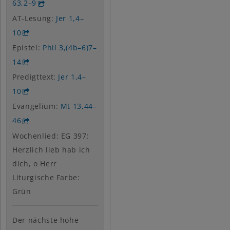
63,2–9
AT-Lesung:
Jer 1,4–
10
Epistel:
Phil 3,(4b–6)7–
14
Predigttext:
Jer 1,4–
10
Evangelium:
Mt 13,44–
46
Wochenlied: EG 397:
Herzlich lieb hab ich
dich, o Herr
Liturgische Farbe:
Grün
Der nächste hohe