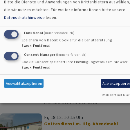
Bitte die Dienste und Anwendungen von Drittanbietern auswählen
Pfarrer Thomas Volk
die wir nutzen möchten.
Für weitere Informationen bitte unsere
Oerlenbach
Diakonie Seniorenhaus
Kramerswiesen Oerlenbach
Datenschutzhinweise
lesen.
Fr, 20.11. 15 Uhr
Funktional
(immer erforderlich)
Ökumenischer Gottesdienst m.
Speichern von Daten: Cookie für die Benutzersitzung
Gedenken der Entschlafenen
Zweck
:
Funktional
Oerlenbach
Diakonie Seniorenhaus
Kramerswiesen Oerlenbach
Consent Manager
(immer erforderlich)
Cookie Consent speichert Ihre Einwilligungsstatus im Browser
Zweck
:
Funktional
Fr, 4.12. 10:15 Uhr
Messfeier
Auswahl akzeptieren
Alle akzeptiere
Pfarrvikar Karl Feser (kath.), PR Bad
Kissingen
Realisiert mit Klar
Oerlenbach
Diakonie Seniorenhaus
Kramerswiesen Oerlenbach
Fr, 18.12. 10:15 Uhr
Gottesdienst m. Hlg. Abendmahl