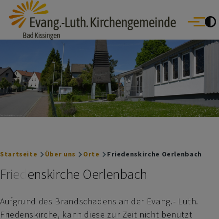
Evang.- Luth. Kirchengemeinde Bad Kissingen
Direkt zum Inhalt
Bad Bocklet | Bad Kissingen | Burkardroth | Euerdorf | Nüdlingen
Menü
Oberthulba | Oerlenbach
Breadcrumb
Startseite
Über uns
Orte
Friedenskirche Oerlenbach
Friedenskirche Oerlenbach
Aufgrund des Brandschadens an der Evang.- Luth.
Friedenskirche, kann diese zur Zeit nicht benutzt