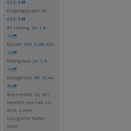
63,2–9
Eingangspsalm:
Ps
63,2–9
AT-Lesung:
Jer 1,4–
10
Epistel:
Phil 3,(4b–6)7–
14
Predigttext:
Jer 1,4–
10
Evangelium:
Mt 13,44–
46
Wochenlied: EG 397:
Herzlich lieb hab ich
dich, o Herr
Liturgische Farbe:
Grün