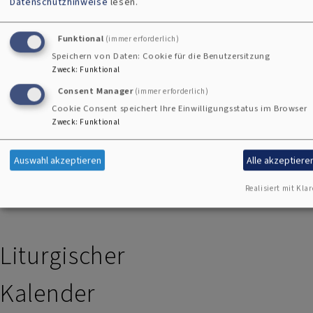
Datenschutzhinweise
lesen.
Funktional
(immer erforderlich)
Speichern von Daten: Cookie für die Benutzersitzung
Zweck
:
Funktional
Sonntagskoll
Gottesdienst
Consent Manager
(immer erforderlich)
Cookie Consent speichert Ihre Einwilligungsstatus im Browser
ekte
Zweck
:
Funktional
Auswahl akzeptieren
Alle akzeptiere
Realisiert mit Klar
Liturgischer
Kalender