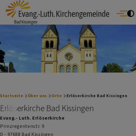
Evang.- Luth. Kirchengemeinde Bad Kissingen
Direkt zum Inhalt
Bad Bocklet | Bad Kissingen | Burkardroth | Euerdorf | Nüdlingen
Menü
Oberthulba | Oerlenbach
Breadcrumb
Startseite
Über uns
Orte
Erlöserkirche Bad Kissingen
Erlöserkirche Bad Kissingen
Evang.- Luth. Erlöserkirche
Prinzregentenstr. 9
D - 97688 Bad Kissingen