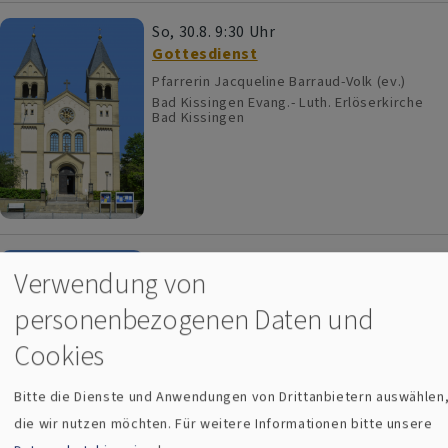
So, 30.8. 9:30 Uhr
Gottesdienst
Pfarrerin Jacqueline Barraud-Volk (ev.)
Bad Kissingen
Evang.- Luth. Erlöserkirche
Bad Kissingen
So, 6.9. 9:30 Uhr
Verwendung von
Gottesdienst m. Hlg. Abendmahl
personenbezogenen Daten und
Pfarrerin Dorothea Greder
Bad Kissingen
Evang.- Luth. Erlöserkirche
Cookies
Bad Kissingen
Bitte die Dienste und Anwendungen von Drittanbietern auswählen
die wir nutzen möchten.
Für weitere Informationen bitte unsere