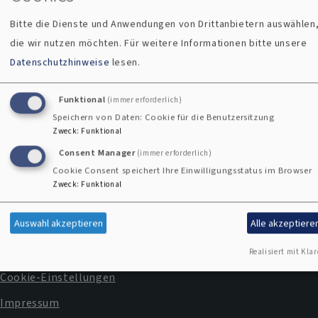
Bitte die Dienste und Anwendungen von Drittanbietern auswählen
die wir nutzen möchten.
Für weitere Informationen bitte unsere
Datenschutzhinweise
lesen.
Funktional
(immer erforderlich)
Speichern von Daten: Cookie für die Benutzersitzung
Kontakte
Gottesdienste
Kirchenmusik
Zweck
:
Funktional
und
Consent Manager
(immer erforderlich)
Veranstaltung
Cookie Consent speichert Ihre Einwilligungsstatus im Browser
Zweck
:
Funktional
Übersichtsseite
Übersichtsseite
Der
Auswahl akzeptieren
Alle akzeptiere
Taufe
Trauung
Gemeindebrie
"miteinander"
Kontakt
Realisiert mit Klar
Fußbereichsmenü
Cookie-Einstellungen
Impressum