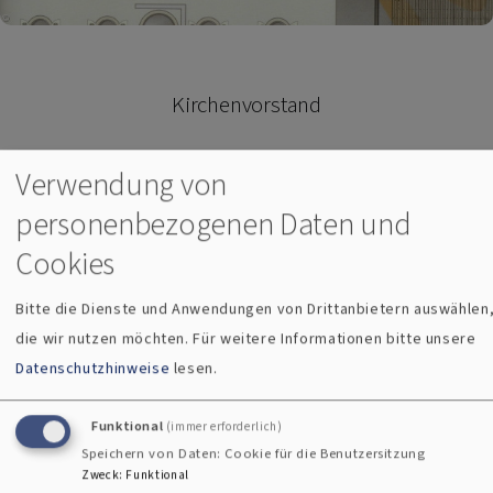
Kirchenvorstand
Der Kirchenvorstand ist das Team, das die Kirchengemeinde
Verwendung von
leitet. Hauptamtliche und Kirchenvorsteher*innen arbeiten
personenbezogenen Daten und
darin gemeinsam an der Umsetzung der vielfältigen
Aufgaben, von der Gestaltung der
Cookies
Bitte die Dienste und Anwendungen von Drittanbietern auswählen
Orte
die wir nutzen möchten.
Für weitere Informationen bitte unsere
Datenschutzhinweise
lesen.
Funktional
(immer erforderlich)
Speichern von Daten: Cookie für die Benutzersitzung
Zweck
:
Funktional