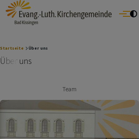
Evang.- Luth. Kirchengemeinde Bad Kissingen
Direkt zum Inhalt
Bad Bocklet | Bad Kissingen | Burkardroth | Euerdorf | Nüdlingen
Menü
Oberthulba | Oerlenbach
Breadcrumb
Startseite
Über uns
Über uns
Team