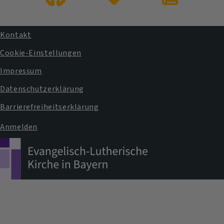
Übersichtsseite
Übersichtsseite
Der
Taufe
Trauung
Gemeindebrie
"miteinander"
Kontakt
Fußbereichsmenü
Cookie-Einstellungen
Impressum
Datenschutzerklärung
Barrierefreiheitserklärung
Anmelden
Benutzermenü