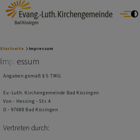
Evang.- Luth. Kirchengemeinde Bad Kissingen
Direkt zum Inhalt
Bad Bocklet | Bad Kissingen | Burkardroth | Euerdorf | Nüdlingen
Menü
Oberthulba | Oerlenbach
Breadcrumb
Startseite
Impressum
Impressum
Angaben gemäß § 5 TMG:
Ev.-Luth. Kirchengemeinde Bad Kissingen
Von - Hessing - Str. 4
D - 97688 Bad Kissingen
Vertreten durch: