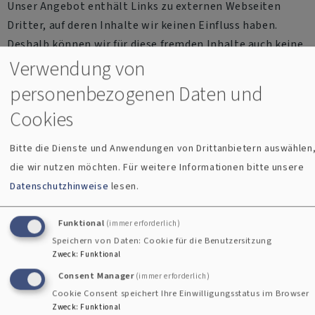
Unser Angebot enthält Links zu externen Webseiten
Dritter, auf deren Inhalte wir keinen Einfluss haben.
Deshalb können wir für diese fremden Inhalte auch keine
Verwendung von
Gewähr übernehmen. Für die Inhalte der verlinkten
Seiten ist stets der jeweilige Anbieter oder Betreiber der
personenbezogenen Daten und
Seiten verantwortlich. Die verlinkten Seiten wurden zum
Cookies
Zeitpunkt der Verlinkung auf mögliche Rechtsverstöße
überprüft. Rechtswidrige Inhalte waren zum Zeitpunkt
Bitte die Dienste und Anwendungen von Drittanbietern auswählen
der Verlinkung nicht erkennbar. Eine permanente
die wir nutzen möchten.
Für weitere Informationen bitte unsere
inhaltliche Kontrolle der verlinkten Seiten ist jedoch
Datenschutzhinweise
lesen.
ohne konkrete Anhaltspunkte einer Rechtsverletzung
nicht zumutbar. Bei Bekanntwerden von
Funktional
(immer erforderlich)
Rechtsverletzungen werden wir derartige Links
Speichern von Daten: Cookie für die Benutzersitzung
umgehend entfernen.
Zweck
:
Funktional
Consent Manager
(immer erforderlich)
Urheberrecht
Cookie Consent speichert Ihre Einwilligungsstatus im Browser
Zweck
:
Funktional