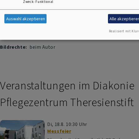
Zweck
:
Funktional
Auswahl akzeptieren
Alle akzeptiere
Realisiert mit Klar
Bildrechte
beim Autor
Veranstaltungen im Diakonie
Pflegezentrum Theresienstift
Di, 18.8. 10:30 Uhr
Messfeier