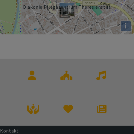
Diakonie Pflegezentrum Theresienstift
i
Kontakte
Gottesdienste
Kirchenmusik
und
Veranstaltung
Übersichtsseite
Übersichtsseite
Der
Taufe
Trauung
Gemeindebrie
"miteinander"
Kontakt