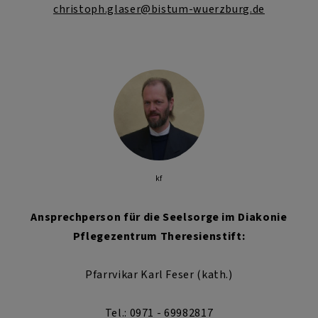
christoph.glaser@bistum-wuerzburg.de
kf
Ansprechperson für die Seelsorge im Diakonie
Pflegezentrum Theresienstift:
Pfarrvikar Karl Feser (kath.)
Tel.: 0971 - 69982817