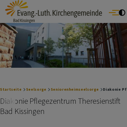
Evang.- Luth. Kirchengemeinde Bad Kissingen
Direkt zum Inhalt
Bad Bocklet | Bad Kissingen | Burkardroth | Euerdorf | Nüdlingen
Menü
Oberthulba | Oerlenbach
Breadcrumb
Startseite
Seelsorge
Seniorenheimseelsorge
Diakonie Pf
Diakonie Pflegezentrum Theresienstift
Bad Kissingen