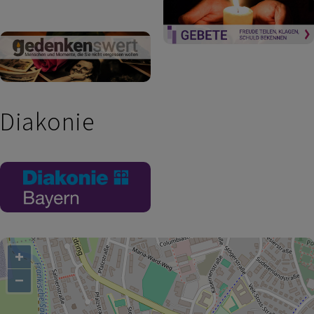
Diakonie
+
−