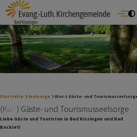
Evang.- Luth. Kirchengemeinde Bad Kissingen
Direkt zum Inhalt
Bad Bocklet | Bad Kissingen | Burkardroth | Euerdorf | Nüdlingen
Menü
Oberthulba | Oerlenbach
Breadcrumb
Startseite
Seelsorge
(Kur-) Gäste- und Tourismusseelsorg
(Kur-) Gäste- und Tourismusseelsorge
Liebe Gäste und Touristen in Bad Kissingen und Bad
Bocklet!