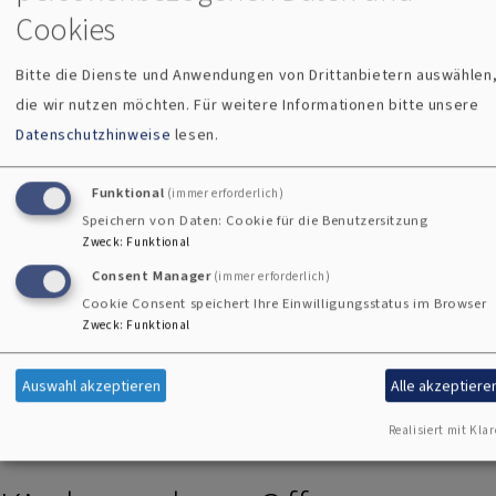
Tourismusseelsorge in der Kirchengemeinde
Cookies
ist:
Bitte die Dienste und Anwendungen von Drittanbietern auswählen
N.N.
die wir nutzen möchten.
Für weitere Informationen bitte unsere
Datenschutzhinweise
lesen.
Bei Fragen zu diesem Arbeitsbereich bitten wir
Sie, während der Vakanz, im Evang.- Luth.
Funktional
(immer erforderlich)
Pfarramt Bad Kissingen unter 0971 - 2747 oder
Speichern von Daten: Cookie für die Benutzersitzung
Zweck
:
Funktional
pfarramt.badkissingen@elkb.de
nachzufragen.
Consent Manager
(immer erforderlich)
Cookie Consent speichert Ihre Einwilligungsstatus im Browser
Vielen Dank!
Zweck
:
Funktional
Auswahl akzeptieren
Alle akzeptiere
Realisiert mit Klar