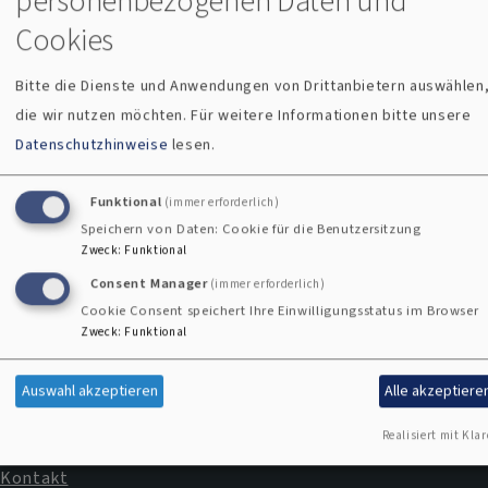
personenbezogenen Daten und
Cookies
zur Öffentlichen Chorprobe "Die KisSingers" am 23. Juli
2025 um 19.30 Uhr in der Evang.- Luth. Erlöserkirche Bad
Bitte die Dienste und Anwendungen von Drittanbietern auswählen
Kissingen.
die wir nutzen möchten.
Für weitere Informationen bitte unsere
Datenschutzhinweise
lesen.
Wir freuen uns auf Sie!
Funktional
(immer erforderlich)
Speichern von Daten: Cookie für die Benutzersitzung
Zweck
:
Funktional
Consent Manager
(immer erforderlich)
Kontakte
Gottesdienste
Kirchenmusik
Cookie Consent speichert Ihre Einwilligungsstatus im Browser
und
Zweck
:
Funktional
Veranstaltung
Auswahl akzeptieren
Alle akzeptiere
Übersichtsseite
Übersichtsseite
Der
Realisiert mit Klar
Taufe
Trauung
Gemeindebrie
"miteinander"
Kontakt