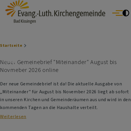
Evang.- Luth. Kirchengemeinde Bad Kissingen
Direkt zum Inhalt
Bad Bocklet | Bad Kissingen | Burkardroth | Euerdorf | Nüdlingen
Menü
Oberthulba | Oerlenbach
Breadcrumb
Startseite
Neuer Gemeinebrief "Miteinander" August bis
Novmeber 2026 online
Der neue Gemeindebrief ist da! Die aktuelle Ausgabe von
„Miteinander" für August bis November 2026 liegt ab sofort
in unseren Kirchen und Gemeinderäumen aus und wird in den
kommenden Tagen an die Haushalte verteilt.
Weiterlesen
über
Neuer