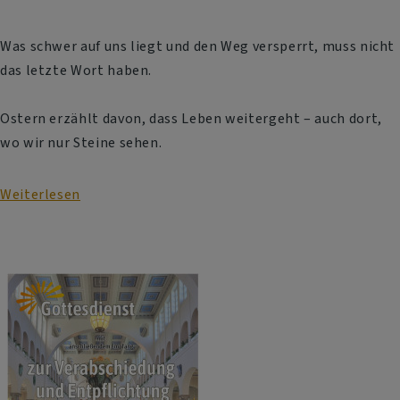
Was schwer auf uns liegt und den Weg versperrt, muss nicht
das letzte Wort haben.
Ostern erzählt davon, dass Leben weitergeht – auch dort,
wo wir nur Steine sehen.
Weiterlesen
über
Osternacht
m.
Hlg.
Abendmahl
und
anschließendem
Osterfrühstück
Johanneskirche