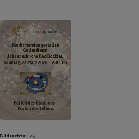
Neuer
Gemeinebrief
"Miteinander"
April
bis
Juli
2026
online
Bildrechte
kg