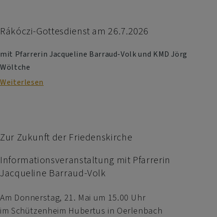
Gemeinebrief
"Miteinander"
August
Rákóczi-Gottesdienst am 26.7.2026
bis
mit Pfarrerin Jacqueline Barraud-Volk und KMD Jörg
Novmeber
Wöltche
2026
online
Weiterlesen
über
Rákóczi-
Gottesdienst
am
26.7.2026
Zur Zukunft der Friedenskirche
Informationsveranstaltung mit Pfarrerin
Jacqueline Barraud-Volk
Am Donnerstag, 21. Mai um 15.00 Uhr
im Schützenheim Hubertus in Oerlenbach