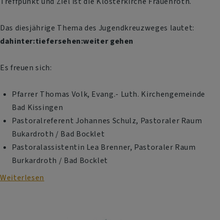
Treffpunkt und Ziel ist die Klosterkirche Frauenroth.
Das diesjährige Thema des Jugendkreuzweges lautet:
dahinter:tiefersehen:weiter gehen
Es freuen sich:
Pfarrer Thomas Volk, Evang.- Luth. Kirchengemeinde
Bad Kissingen
Pastoralreferent Johannes Schulz, Pastoraler Raum
Bukardroth / Bad Bocklet
Pastoralassistentin Lea Brenner, Pastoraler Raum
Burkardroth / Bad Bocklet
Weiterlesen
über
Ökumenischer
Jugendkreuzweg
27.03.2026