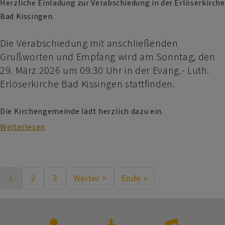
Herzliche Einladung zur Verabschiedung in der Erlöserkirche
Bad Kissingen.
Die Verabschiedung mit anschließenden
Grußworten und Empfang wird am Sonntag, den
29. März 2026 um 09.30 Uhr in der Evang.- Luth.
Erlöserkirche Bad Kissingen stattfinden.
Die Kirchengemeinde lädt herzlich dazu ein.
Weiterlesen
über
Gottesdienst
mit
Verabschiedung
1
2
3
Weiter >
Ende »
von
Aktuelle Seite
Seite
Seite
Nächste Seite
Last page
Seitennummerierung
Diakon
Maik
Richter