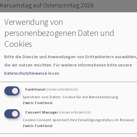
Karsamstag auf Ostersonntag 2026
Verwendung von
Übernachten von Karsamstag auf Ostersonntag
personenbezogenen Daten und
Gemeinsam durch die Osternacht – mit Abendessen,
Cookies
Gesprächen, spirituellen Momenten, Osterfeuer und
Gottesdienst bei Sonnenaufgang.
Bitte die Dienste und Anwendungen von Drittanbietern auswählen
die wir nutzen möchten.
Für weitere Informationen bitte unsere
Was euch erwartet:
Datenschutzhinweise
lesen.
🍽 Gemeinsames Abendessen
Funktional
(immer erforderlich)
Speichern von Daten: Cookie für die Benutzersitzung
🕯 Spirituelle Angebote & Gespräche rund um Ostern
Zweck
:
Funktional
Consent Manager
(immer erforderlich)
🔥 Entzünden des Osterfeuers
Cookie Consent speichert Ihre Einwilligungsstatus im Browser
Zweck
:
Funktional
⛪ Ostergottesdienst: Sonntag, 5. April, 6:00 Uhr