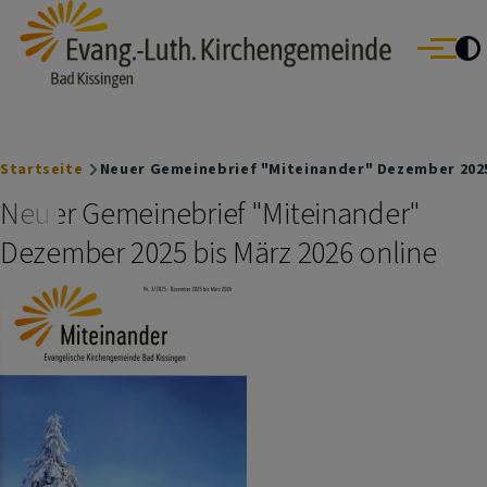
Evang.- Luth. Kirchengemeinde Bad Kissingen
Direkt zum Inhalt
Bad Bocklet | Bad Kissingen | Burkardroth | Euerdorf | Nüdlingen
Menü
Oberthulba | Oerlenbach
Breadcrumb
Startseite
Neuer Gemeinebrief "Miteinander" Dezember 2025 
Neuer Gemeinebrief "Miteinander"
Dezember 2025 bis März 2026 online