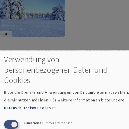
kg
Der neue Gemeindebrief "Miteinander" von Dezember 2025
Verwendung von
bis März 2026 ist erschienen.
personenbezogenen Daten und
Hier
können Sie diesen lesen.
Cookies
In dieser Ausgabe ist zu lesen von:
Bitte die Dienste und Anwendungen von Drittanbietern auswählen
die wir nutzen möchten.
Für weitere Informationen bitte unsere
Veranstaltungen der Gruppen & Kreise
Datenschutzhinweise
lesen.
Gottesdienste und Konzerte in der Advents- und
Weihnachtszeit
Funktional
(immer erforderlich)
Angebote für Erwachsene & Senioren